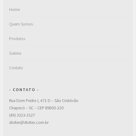
Home
Quem Somos
Produtos
Galeria
Contato
CONTATO
Rua Dom Pedro I, 471 D – São Cristóvão
Chapecó – SC – CEP 89803-220
(49) 3323-1527
divitex@divitex.com.br